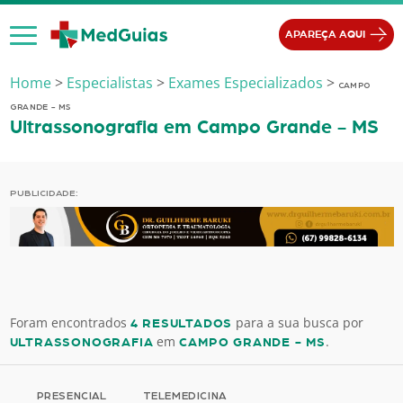
Ir para o conteúdo
APAREÇA AQUI
Home
>
Especialistas
>
Exames Especializados
>
CAMPO
GRANDE - MS
Ultrassonografia em Campo Grande - MS
PUBLICIDADE:
Foram encontrados
para a sua busca por
4 RESULTADOS
em
.
ULTRASSONOGRAFIA
CAMPO GRANDE - MS
PRESENCIAL
TELEMEDICINA