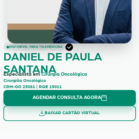
DANIEL DE PAULA SANTANA
DISPONÍVEL PARA TELEMEDICINA
DANIEL DE PAULA
SANTANA
Especialista em
Cirurgia Oncológica
Cirurgião Oncológico
CRM-GO 23081 | RQE 15011
AGENDAR CONSULTA AGORA
BAIXAR CARTÃO VIRTUAL