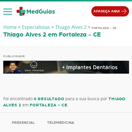
Ir para o conteúdo
APAREÇA AQUI
Home
>
Especialistas
>
Thiago Alves 2
>
FORTALEZA - CE
Thiago Alves 2 em Fortaleza - CE
PUBLICIDADE:
Foi encontrado
para a sua busca por
0 RESULTADO
THIAGO
em
.
ALVES 2
FORTALEZA - CE
PRESENCIAL
TELEMEDICINA