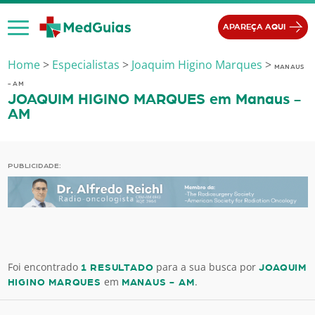
Ir para o conteúdo
APAREÇA AQUI
Home
>
Especialistas
>
Joaquim Higino Marques
>
MANAUS
- AM
JOAQUIM HIGINO MARQUES em Manaus -
AM
PUBLICIDADE:
Foi encontrado
para a sua busca por
1 RESULTADO
JOAQUIM
em
.
HIGINO MARQUES
MANAUS - AM