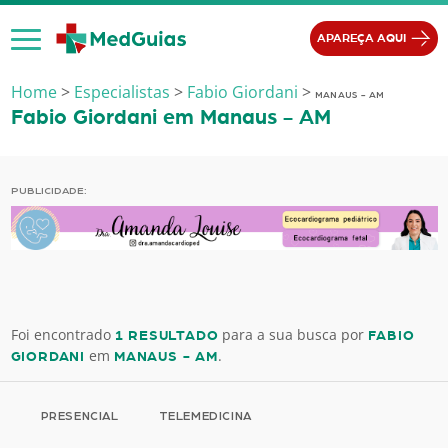
Ir para o conteúdo
APAREÇA AQUI
Home
>
Especialistas
>
Fabio Giordani
>
MANAUS - AM
Fabio Giordani em Manaus - AM
PUBLICIDADE:
Foi encontrado
para a sua busca por
1 RESULTADO
FABIO
em
.
GIORDANI
MANAUS - AM
PRESENCIAL
TELEMEDICINA