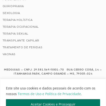
QUIROPRAXIA
SEXOLOGIA
TERAPIA HOLÍSTICA
TERAPIA OCUPACIONAL
TERAPIA SEXUAL
TRANSPLANTE CAPILAR
TRATAMENTO DE FERIDAS
VACINAS
MEDGUIAS – CNPJ: 29.581.569/0001-70 RUA CERRO CORÁ, 14 –
ITANHANGÁ PARK, CAMPO GRANDE – MS, 79003-024
Este site usa cookies e dados pessoais de acordo com os nossos Termos de
Este site usa cookies e dados pessoais de acordo com os
Uso e Política de Privacidade.
nossos
Termos de Uso e Política de Privacidade
.
Configuração de Cookies
Aceitar Cookies e Prosseguir