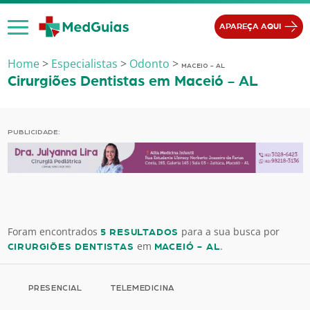
Ir para o conteúdo
APAREÇA AQUI
Home
>
Especialistas
>
Odonto
>
MACEIO - AL
Cirurgiões Dentistas em Maceió - AL
PUBLICIDADE:
Foram encontrados
para a sua busca por
5 RESULTADOS
em
.
CIRURGIÕES DENTISTAS
MACEIÓ - AL
PRESENCIAL
TELEMEDICINA