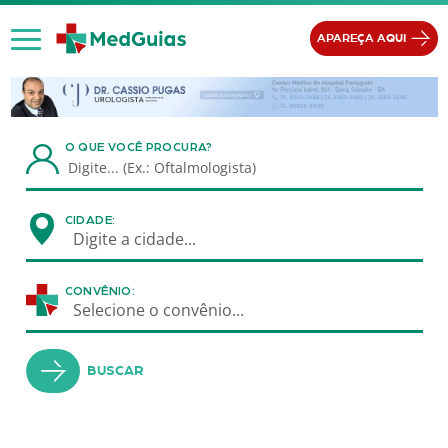
Ir para o conteúdo
APAREÇA AQUI
O QUE VOCÊ PROCURA?
CIDADE:
Digite a cidade...
CONVÊNIO:
Selecione o convênio...
BUSCAR