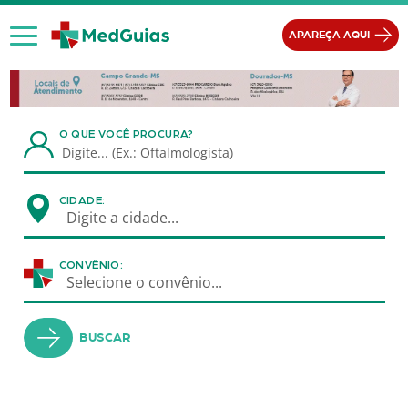
Ir para o conteúdo
APAREÇA AQUI
O QUE VOCÊ PROCURA?
CIDADE:
Digite a cidade...
CONVÊNIO:
Selecione o convênio...
BUSCAR