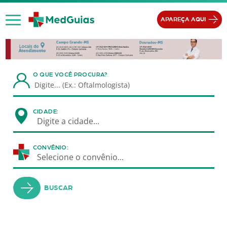
Ir para o conteúdo
APAREÇA AQUI
O QUE VOCÊ PROCURA?
CIDADE:
Digite a cidade...
CONVÊNIO:
Selecione o convênio...
BUSCAR