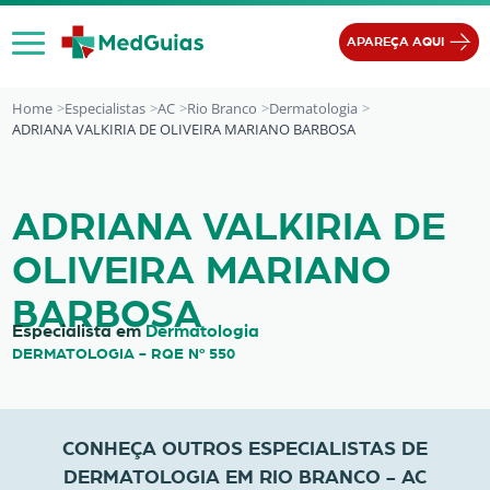
Ir para o conteúdo
APAREÇA AQUI
Home
Especialistas
AC
Rio Branco
Dermatologia
ADRIANA VALKIRIA DE OLIVEIRA MARIANO BARBOSA
ADRIANA VALKIRIA DE OLIVEIRA M
ADRIANA VALKIRIA DE
OLIVEIRA MARIANO
BARBOSA
Especialista em
Dermatologia
DERMATOLOGIA - RQE Nº 550
CONHEÇA OUTROS ESPECIALISTAS DE
DERMATOLOGIA EM RIO BRANCO - AC