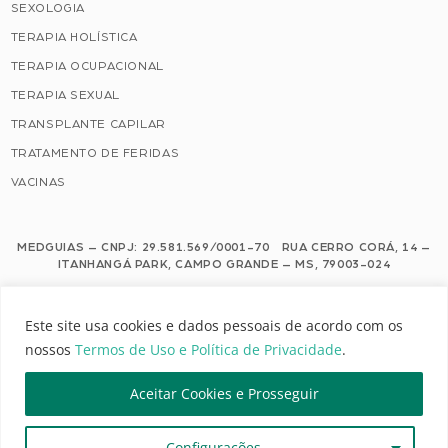
SEXOLOGIA
TERAPIA HOLÍSTICA
TERAPIA OCUPACIONAL
TERAPIA SEXUAL
TRANSPLANTE CAPILAR
TRATAMENTO DE FERIDAS
VACINAS
MEDGUIAS – CNPJ: 29.581.569/0001-70 RUA CERRO CORÁ, 14 –
ITANHANGÁ PARK, CAMPO GRANDE – MS, 79003-024
Este site usa cookies e dados pessoais de acordo com os nossos Termos de
Este site usa cookies e dados pessoais de acordo com os
Uso e Política de Privacidade.
nossos
Termos de Uso e Política de Privacidade
.
Configuração de Cookies
Aceitar Cookies e Prosseguir
MEDGUIAS | TODOS OS DIREITOS RESERVADOS
Configurações