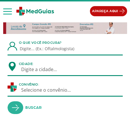
Ir para o conteúdo
APAREÇA AQUI
O QUE VOCÊ PROCURA?
CIDADE:
Digite a cidade...
CONVÊNIO:
Selecione o convênio...
BUSCAR