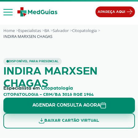
Ir para o conteúdo
APAREÇA AQUI
Home
Especialistas
BA
Salvador
Citopatologia
INDIRA MARXSEN CHAGAS
INDIRA MARXSEN CHAGAS
DISPONÍVEL PARA PRESENCIAL
INDIRA MARXSEN
CHAGAS
Especialista em
Citopatologia
CITOPATOLOGIA - CRM/BA 3016 RQE 1964
AGENDAR CONSULTA AGORA
BAIXAR CARTÃO VIRTUAL