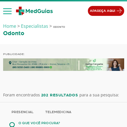
Ir para o conteúdo
APAREÇA AQUI
Home
>
Especialistas
>
ODONTO
Odonto
PUBLICIDADE:
Foram encontrados
para a sua pesquisa:
202 RESULTADOS
PRESENCIAL
TELEMEDICINA
O QUE VOCÊ PROCURA?