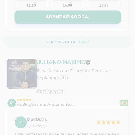
VER MAIS DETALHES
JULIANO MAXIMO
Especialista em
Cirurgiões Dentistas
,
Implantodontia
CRO-CE 5322
M
Avaliações em Andamento...
MedGuias
M
Há 1 minuto
Este profissional pode ter avaliações que ainda não
estão disponíveis para exibição e em breve serão
publicadas.