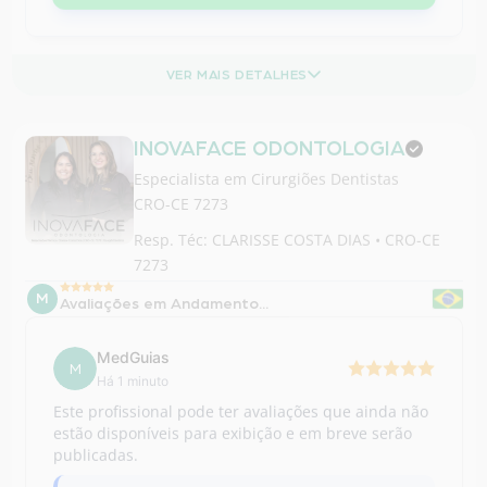
INOVAFACE ODONTOLOGIA
Especialista em
Cirurgiões Dentistas
CRO-CE 7273
Resp. Téc: CLARISSE COSTA DIAS • CRO-CE
7273
M
Avaliações em Andamento...
MedGuias
M
Há 1 minuto
Este profissional pode ter avaliações que ainda não
estão disponíveis para exibição e em breve serão
publicadas.
Enquanto isso, acompanhe outras
informações...
Consulte os horários e agende uma consulta!