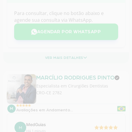
AGENDAR POR WHATSAPP
VER MAIS DETALHES
MARCÍLIO RODRIGUES PINTO
Especialista em
Cirurgiões Dentistas
CRO-CE 2782
M
Avaliações em Andamento...
MedGuias
M
Há 1 minuto
Este profissional pode ter avaliações que ainda não
estão disponíveis para exibição e em breve serão
publicadas.