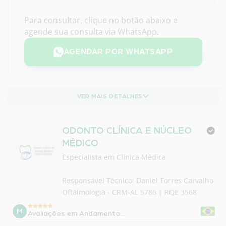
AGENDAR POR WHATSAPP
VER MAIS DETALHES
ODONTO CLÍNICA E NÚCLEO
MÉDICO
Especialista em
Clínica Médica
Responsável Técnico: Daniel Torres Carvalho
Oftalmologia - CRM-AL 5786 | RQE 3568
M
Avaliações em Andamento...
MedGuias
M
Há 1 minuto
Este profissional pode ter avaliações que ainda não