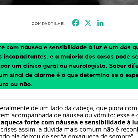
Facebook
X
Linked
COMPARTILHE:
e com náusea e sensibilidade à luz
é um dos qu
 incapacitantes, e a maioria dos casos pode se
r um clínico geral ou neurologista. Saber dif
e um sinal de alarme é o que determina se a es
ura ou não.
 geralmente de um lado da cabeça, que piora com
vem acompanhada de náusea ou vômito: esse é 
aqueca forte com náusea e sensibilidade à lu
 crises assim, a dúvida mais comum não é reconh
do ela deixou de ser “a enxaqueca de sempre”.