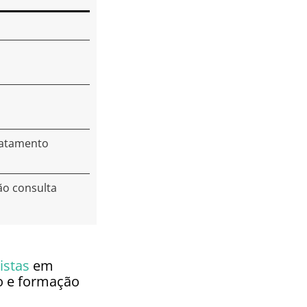
tratamento
ão consulta
istas
em
o e formação