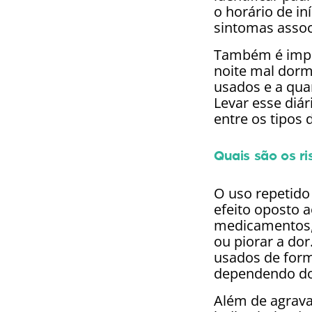
o horário de in
sintomas assoc
Também é impor
noite mal dorm
usados e a quan
Levar esse diár
entre os tipos
Quais são os r
O uso repetido
efeito oposto 
medicamentos, 
ou piorar a do
usados de form
dependendo do
Além de agrava