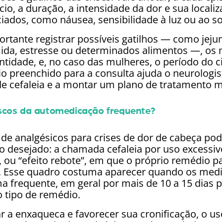
ício, a duração, a intensidade da dor e sua locali
iados, como náusea, sensibilidade à luz ou ao s
tante registrar possíveis gatilhos — como jej
ida, estresse ou determinados alimentos —, o
tidade, e, no caso das mulheres, o período do c
io preenchido para a consulta ajuda o neurologist
 de cefaleia e a montar um plano de tratamento m
iscos da automedicação frequente?
 de analgésicos para crises de dor de cabeça pod
ao desejado: a chamada cefaleia por uso excessiv
ou “efeito rebote”, em que o próprio remédio p
r. Esse quadro costuma aparecer quando os me
a frequente, em geral por mais de 10 a 15 dias 
 tipo de remédio.
r a enxaqueca e favorecer sua cronificação, o us