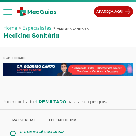
Ir para o conteúdo
APAREÇA AQUI
Home
>
Especialistas
>
MEDICINA SANITÁRIA
Medicina Sanitária
PUBLICIDADE:
Foi encontrado
para a sua pesquisa:
1 RESULTADO
PRESENCIAL
TELEMEDICINA
O QUE VOCÊ PROCURA?