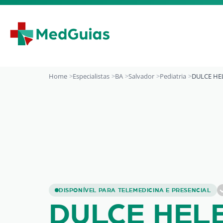
Ir para o conteúdo
Home
Especialistas
BA
Salvador
Pediatria
DULCE HE
DULCE HELENA AL
DISPONÍVEL PARA TELEMEDICINA E PRESENCIAL
DULCE HEL