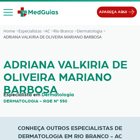
Ir para o conteúdo
APAREÇA AQUI
Home
Especialistas
AC
Rio Branco
Dermatologia
ADRIANA VALKIRIA DE OLIVEIRA MARIANO BARBOSA
ADRIANA VALKIRIA DE OLIVEIRA M
ADRIANA VALKIRIA DE
OLIVEIRA MARIANO
BARBOSA
Especialista em
Dermatologia
DERMATOLOGIA - RQE Nº 550
CONHEÇA OUTROS ESPECIALISTAS DE
DERMATOLOGIA EM RIO BRANCO - AC