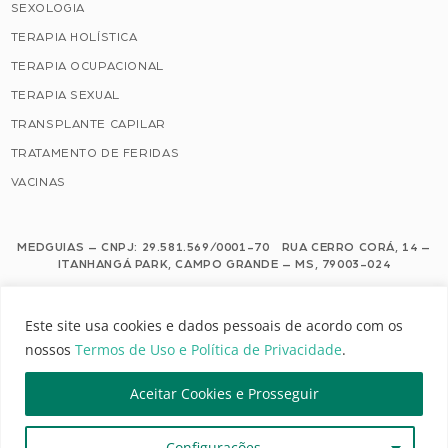
SEXOLOGIA
TERAPIA HOLÍSTICA
TERAPIA OCUPACIONAL
TERAPIA SEXUAL
TRANSPLANTE CAPILAR
TRATAMENTO DE FERIDAS
VACINAS
MEDGUIAS – CNPJ: 29.581.569/0001-70 RUA CERRO CORÁ, 14 –
ITANHANGÁ PARK, CAMPO GRANDE – MS, 79003-024
Este site usa cookies e dados pessoais de acordo com os nossos Termos de
Este site usa cookies e dados pessoais de acordo com os
Uso e Política de Privacidade.
nossos
Termos de Uso e Política de Privacidade
.
Configuração de Cookies
Aceitar Cookies e Prosseguir
MEDGUIAS | TODOS OS DIREITOS RESERVADOS
Configurações