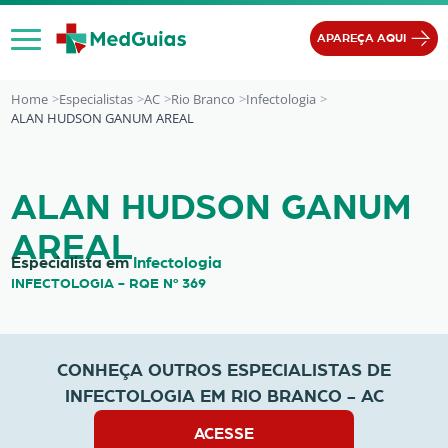
Ir para o conteúdo
APAREÇA AQUI
Home
Especialistas
AC
Rio Branco
Infectologia
ALAN HUDSON GANUM AREAL
ALAN HUDSON GANUM AREAL
ALAN HUDSON GANUM
AREAL
Especialista em
Infectologia
INFECTOLOGIA - RQE Nº 369
CONHEÇA OUTROS ESPECIALISTAS DE
INFECTOLOGIA EM RIO BRANCO - AC
ACESSE