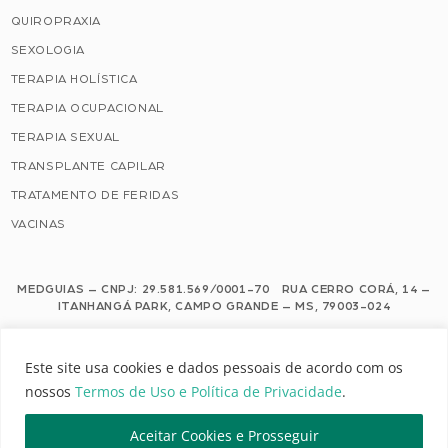
QUIROPRAXIA
SEXOLOGIA
TERAPIA HOLÍSTICA
TERAPIA OCUPACIONAL
TERAPIA SEXUAL
TRANSPLANTE CAPILAR
TRATAMENTO DE FERIDAS
VACINAS
MEDGUIAS – CNPJ: 29.581.569/0001-70 RUA CERRO CORÁ, 14 –
ITANHANGÁ PARK, CAMPO GRANDE – MS, 79003-024
Este site usa cookies e dados pessoais de acordo com os nossos Termos de
Este site usa cookies e dados pessoais de acordo com os
Uso e Política de Privacidade.
nossos
Termos de Uso e Política de Privacidade
.
Configuração de Cookies
Aceitar Cookies e Prosseguir