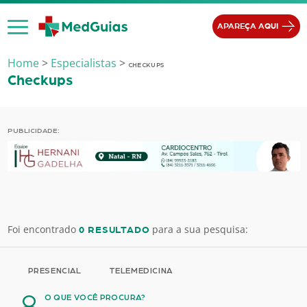
Ir para o conteúdo
APAREÇA AQUI
Home
>
Especialistas
>
CHECKUPS
Checkups
PUBLICIDADE:
Foi encontrado
para a sua pesquisa:
0 RESULTADO
PRESENCIAL
TELEMEDICINA
O QUE VOCÊ PROCURA?