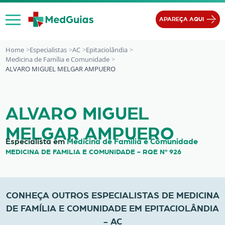
Ir para o conteúdo
APAREÇA AQUI
Home
Especialistas
AC
Epitaciolândia
Medicina de Família e Comunidade
ALVARO MIGUEL MELGAR AMPUERO
ALVARO MIGUEL MELGAR AMPUER
ALVARO MIGUEL
MELGAR AMPUERO
Especialista em
Medicina de Família e Comunidade
MEDICINA DE FAMILIA E COMUNIDADE - RQE Nº 926
CONHEÇA OUTROS ESPECIALISTAS DE MEDICINA
DE FAMÍLIA E COMUNIDADE EM EPITACIOLÂNDIA
- AC