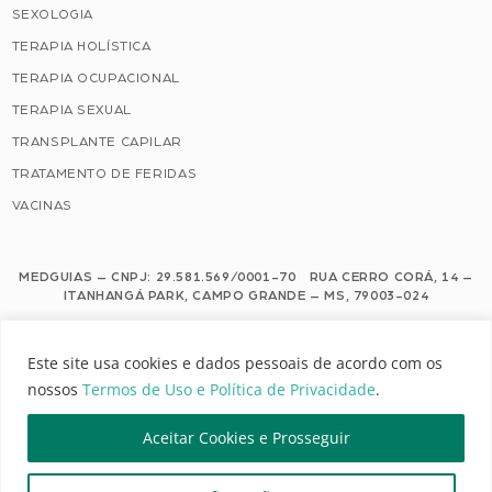
SEXOLOGIA
TERAPIA HOLÍSTICA
TERAPIA OCUPACIONAL
TERAPIA SEXUAL
TRANSPLANTE CAPILAR
TRATAMENTO DE FERIDAS
VACINAS
MEDGUIAS – CNPJ: 29.581.569/0001-70 RUA CERRO CORÁ, 14 –
ITANHANGÁ PARK, CAMPO GRANDE – MS, 79003-024
Este site usa cookies e dados pessoais de acordo com os nossos Termos de
Este site usa cookies e dados pessoais de acordo com os
Uso e Política de Privacidade.
nossos
Termos de Uso e Política de Privacidade
.
Configuração de Cookies
Aceitar Cookies e Prosseguir
MEDGUIAS | TODOS OS DIREITOS RESERVADOS