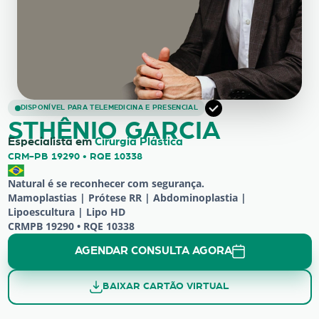
STHÊNIO GARCIA
DISPONÍVEL PARA TELEMEDICINA E PRESENCIAL
STHÊNIO GARCIA
Especialista em
Cirurgia Plástica
CRM-PB 19290 • RQE 10338
Natural é se reconhecer com segurança.
Mamoplastias | Prótese RR | Abdominoplastia |
Lipoescultura | Lipo HD
CRMPB 19290 • RQE 10338
AGENDAR CONSULTA AGORA
BAIXAR CARTÃO VIRTUAL